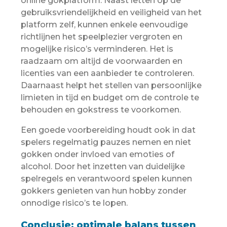
online gokplatform. Naast letten op de
gebruiksvriendelijkheid en veiligheid van het
platform zelf, kunnen enkele eenvoudige
richtlijnen het speelplezier vergroten en
mogelijke risico’s verminderen. Het is
raadzaam om altijd de voorwaarden en
licenties van een aanbieder te controleren.
Daarnaast helpt het stellen van persoonlijke
limieten in tijd en budget om de controle te
behouden en gokstress te voorkomen.
Een goede voorbereiding houdt ook in dat
spelers regelmatig pauzes nemen en niet
gokken onder invloed van emoties of
alcohol. Door het inzetten van duidelijke
spelregels en verantwoord spelen kunnen
gokkers genieten van hun hobby zonder
onnodige risico’s te lopen.
Conclusie: optimale balans tussen