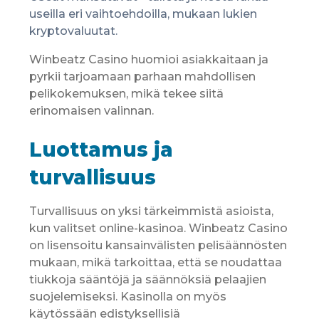
useilla eri vaihtoehdoilla, mukaan lukien
kryptovaluutat.
Winbeatz Casino huomioi asiakkaitaan ja
pyrkii tarjoamaan parhaan mahdollisen
pelikokemuksen, mikä tekee siitä
erinomaisen valinnan.
Luottamus ja
turvallisuus
Turvallisuus on yksi tärkeimmistä asioista,
kun valitset online-kasinoa. Winbeatz Casino
on lisensoitu kansainvälisten pelisäännösten
mukaan, mikä tarkoittaa, että se noudattaa
tiukkoja sääntöjä ja säännöksiä pelaajien
suojelemiseksi. Kasinolla on myös
käytössään edistyksellisiä