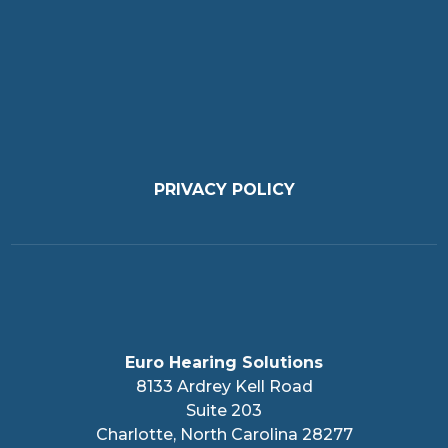
PRIVACY POLICY
Euro Hearing Solutions
8133 Ardrey Kell Road
Suite 203
Charlotte, North Carolina 28277