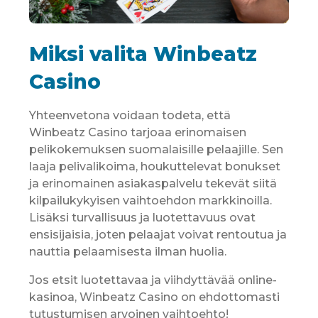
Miksi valita Winbeatz
Casino
Yhteenvetona voidaan todeta, että
Winbeatz Casino tarjoaa erinomaisen
pelikokemuksen suomalaisille pelaajille. Sen
laaja pelivalikoima, houkuttelevat bonukset
ja erinomainen asiakaspalvelu tekevät siitä
kilpailukykyisen vaihtoehdon markkinoilla.
Lisäksi turvallisuus ja luotettavuus ovat
ensisijaisia, joten pelaajat voivat rentoutua ja
nauttia pelaamisesta ilman huolia.
Jos etsit luotettavaa ja viihdyttävää online-
kasinoa, Winbeatz Casino on ehdottomasti
tutustumisen arvoinen vaihtoehto!