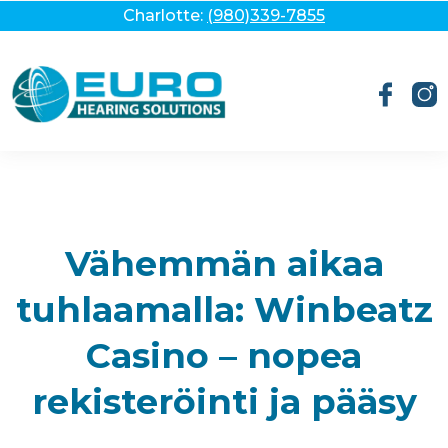
Charlotte:
(980)339-7855
Vähemmän aikaa
tuhlaamalla: Winbeatz
Casino – nopea
rekisteröinti ja pääsy