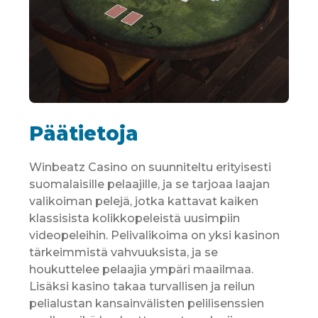
Päätietoja
Winbeatz Casino on suunniteltu erityisesti
suomalaisille pelaajille, ja se tarjoaa laajan
valikoiman pelejä, jotka kattavat kaiken
klassisista kolikkopeleistä uusimpiin
videopeleihin. Pelivalikoima on yksi kasinon
tärkeimmistä vahvuuksista, ja se
houkuttelee pelaajia ympäri maailmaa.
Lisäksi kasino takaa turvallisen ja reilun
pelialustan kansainvälisten pelilisenssien