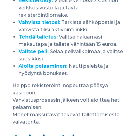
Rekisteröidy:
Vieraile Winbeatz Casinon
verkkosivustolla ja täytä
rekisteröintilomake.
Vahvista tietosi:
Tarkista sähköpostisi ja
vahvista tilisi aktivointilinkki.
Tehdä talletus:
Valitse haluamasi
maksutapa ja talleta vähintään 15 euroa.
Valitse peli:
Selaa pelivalikoimaa ja valitse
suosikkisi.
Aloita pelaaminen:
Nauti peleistä ja
hyödyntä bonukset.
Helppo rekisteröinti nopeuttaa pääsyä
kasinoon.
Vahvistusprosessin jälkeen voit aloittaa heti
pelaamisen.
Monet maksutavat tekevät tallettamisesta
vaivatonta.