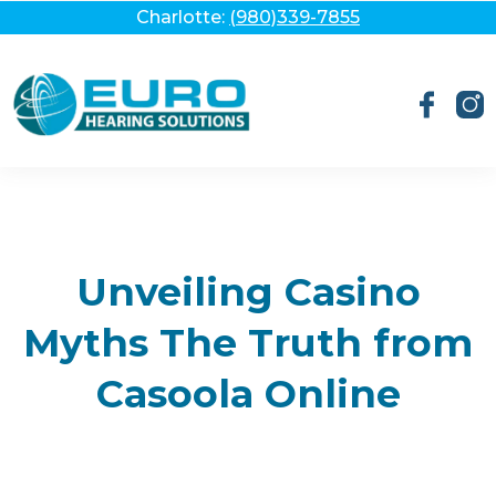
Charlotte:
(980)339-7855
Unveiling Casino
Myths The Truth from
Casoola Online