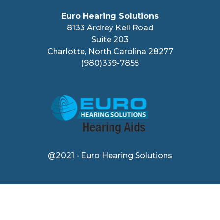
Euro Hearing Solutions
8133 Ardrey Kell Road
Suite 203
Charlotte, North Carolina 28277
(980)339-7855
@2021 - Euro Hearing Solutions