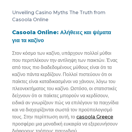
Unveiling Casino Myths The Truth from
Casoola Online
Casoola Online: Αλήθειες και ψέματα
για τα καζίνο
Στον κόσμο των καζίνο, υπάρχουν πολλοί μύθοι
που περιπλέκουν την αντίληψη των παικτών. Ένας
από τους πιο διαδεδομένους μύθους είναι ότι τα
καζίνο πάντα κερδίζουν. Πολλοί πιστεύουν ότι οι
παίκτες είναι καταδικασμένοι να χάνουν, λόγω του
πλεονεκτήματος του καζίνο. Ωστόσο, οι στατιστικές
δείχνουν ότι οι παίκτες μπορούν να κερδίσουν,
ειδικά αν γνωρίζουν πώς να επιλέγουν τα παιχνίδια
και να διαχειρίζονται σωστά τον προϋπολογισμό
τους. Στην περίπτωση αυτή, το
casoola Greece
προσφέρει μια μοναδική ευκαιρία να εξερευνήσουν
διάφορους τρόπους παιχνιδιού.