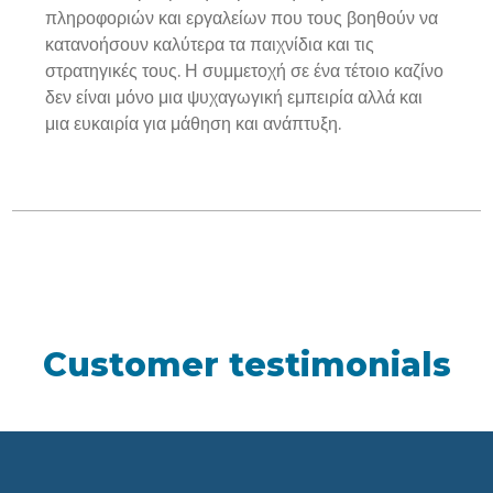
πληροφοριών και εργαλείων που τους βοηθούν να
κατανοήσουν καλύτερα τα παιχνίδια και τις
στρατηγικές τους. Η συμμετοχή σε ένα τέτοιο καζίνο
δεν είναι μόνο μια ψυχαγωγική εμπειρία αλλά και
μια ευκαιρία για μάθηση και ανάπτυξη.
Customer testimonials