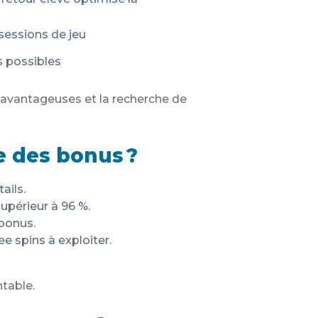
sessions de jeu
s possibles
us avantageuses et la recherche de
e des bonus ?
ails.
supérieur à 96 %.
 bonus.
e spins à exploiter.
ntable.