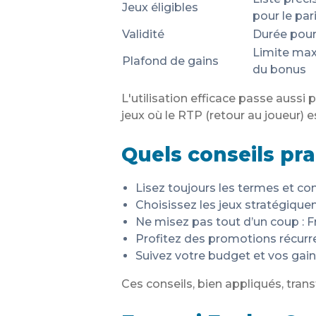
Jeux éligibles
pour le par
Validité
Durée pour 
Limite max
Plafond de gains
du bonus
L'utilisation efficace passe aussi
jeux où le RTP (retour au joueur) es
Quels conseils pr
Lisez toujours les termes et con
Choisissez les jeux stratégiquem
Ne misez pas tout d’un coup : F
Profitez des promotions récurre
Suivez votre budget et vos gains
Ces conseils, bien appliqués, tran