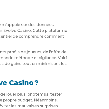
je m’appuie sur des données
ar Evolve Casino. Cette plateforme
st essentiel de comprendre comment
s profils de joueurs, de l’offre de
mande méthode et vigilance. Voici
es de gains tout en minimisant les
ve Casino ?
t de jouer plus longtemps, tester
e propre budget. Néanmoins,
éviter les mauvaises surprises.