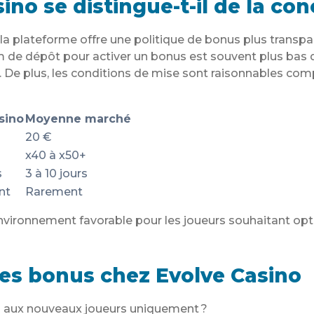
ino se distingue-t-il de la co
la plateforme offre une politique de bonus plus trans
de dépôt pour activer un bonus est souvent plus bas q
s. De plus, les conditions de mise sont raisonnables co
sino
Moyenne marché
20 €
x40 à x50+
s
3 à 10 jours
nt
Rarement
nvironnement favorable pour les joueurs souhaitant opt
 des bonus chez Evolve Casino
es aux nouveaux joueurs uniquement ?