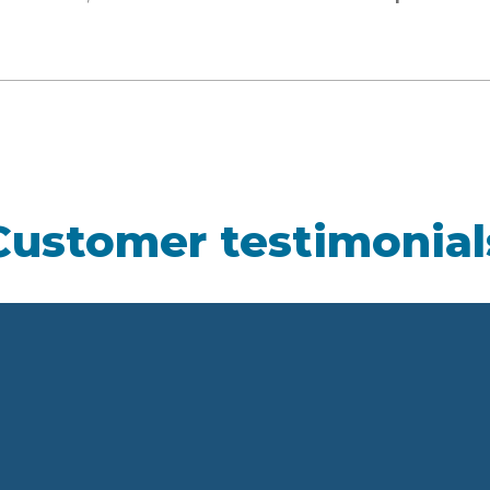
Customer testimonial