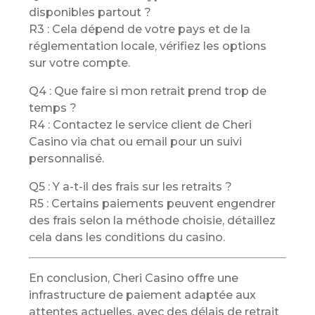
disponibles partout ?
R3 : Cela dépend de votre pays et de la
réglementation locale, vérifiez les options
sur votre compte.
Q4 : Que faire si mon retrait prend trop de
temps ?
R4 : Contactez le service client de Cheri
Casino via chat ou email pour un suivi
personnalisé.
Q5 : Y a-t-il des frais sur les retraits ?
R5 : Certains paiements peuvent engendrer
des frais selon la méthode choisie, détaillez
cela dans les conditions du casino.
En conclusion, Cheri Casino offre une
infrastructure de paiement adaptée aux
attentes actuelles, avec des délais de retrait