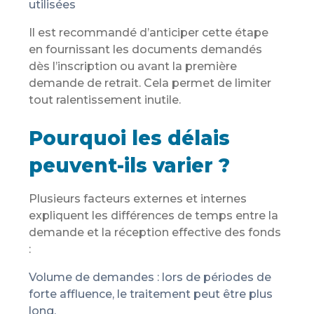
utilisées
Il est recommandé d’anticiper cette étape
en fournissant les documents demandés
dès l’inscription ou avant la première
demande de retrait. Cela permet de limiter
tout ralentissement inutile.
Pourquoi les délais
peuvent-ils varier ?
Plusieurs facteurs externes et internes
expliquent les différences de temps entre la
demande et la réception effective des fonds
:
Volume de demandes : lors de périodes de
forte affluence, le traitement peut être plus
long.