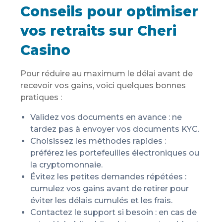
Conseils pour optimiser
vos retraits sur Cheri
Casino
Pour réduire au maximum le délai avant de
recevoir vos gains, voici quelques bonnes
pratiques :
Validez vos documents en avance : ne
tardez pas à envoyer vos documents KYC.
Choisissez les méthodes rapides :
préférez les portefeuilles électroniques ou
la cryptomonnaie.
Évitez les petites demandes répétées :
cumulez vos gains avant de retirer pour
éviter les délais cumulés et les frais.
Contactez le support si besoin : en cas de