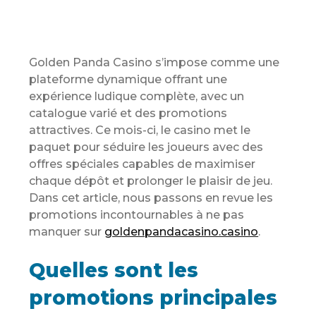
Golden Panda Casino s’impose comme une
plateforme dynamique offrant une
expérience ludique complète, avec un
catalogue varié et des promotions
attractives. Ce mois-ci, le casino met le
paquet pour séduire les joueurs avec des
offres spéciales capables de maximiser
chaque dépôt et prolonger le plaisir de jeu.
Dans cet article, nous passons en revue les
promotions incontournables à ne pas
manquer sur
goldenpandacasino.casino
.
Quelles sont les
promotions principales