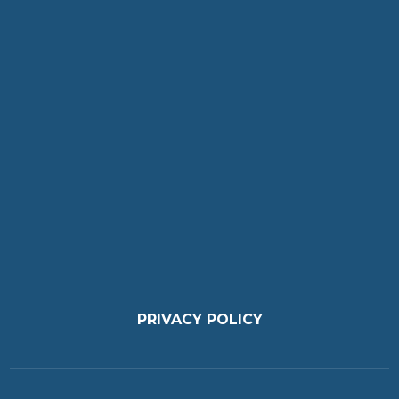
PRIVACY POLICY