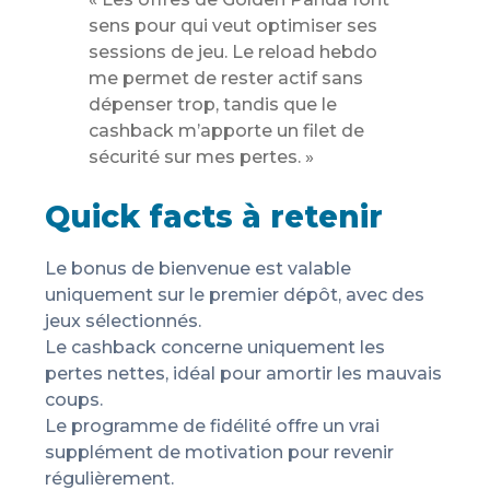
sens pour qui veut optimiser ses
sessions de jeu. Le reload hebdo
me permet de rester actif sans
dépenser trop, tandis que le
cashback m’apporte un filet de
sécurité sur mes pertes. »
Quick facts à retenir
Le bonus de bienvenue est valable
uniquement sur le premier dépôt, avec des
jeux sélectionnés.
Le cashback concerne uniquement les
pertes nettes, idéal pour amortir les mauvais
coups.
Le programme de fidélité offre un vrai
supplément de motivation pour revenir
régulièrement.