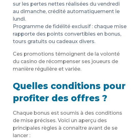
sur les pertes nettes réalisées du vendredi
au dimanche, crédité automatiquement le
lundi.
Programme de fidélité exclusif : chaque mise
rapporte des points convertibles en bonus,
tours gratuits ou cadeaux divers.
Ces promotions témoignent de la volonté
du casino de récompenser ses joueurs de
manière régulière et variée.
Quelles conditions pour
profiter des offres ?
Chaque bonus est soumis à des conditions
de mise précises. Voici un aperçu des
principales règles à connaître avant de se
lancer :