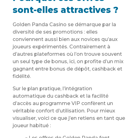
sont-elles attractives ?
Golden Panda Casino se démarque par la
diversité de ses promotions : elles
conviennent aussi bien aux novices qu’aux
joueurs expérimentés. Contrairement à
d’autres plateformes où l’on trouve souvent
un seul type de bonus, ici, on profite d’un mix
gagnant entre bonus de dépôt, cashback et
fidélité.
Sur le plan pratique, l’intégration
automatique du cashback et la facilité
d’accès au programme VIP confèrent un
véritable confort d’utilisation. Pour mieux
visualiser, voici ce que j’en retiens en tant que
joueur habitué :
« Les offres de Golden Panda font