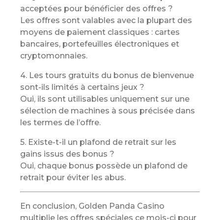
acceptées pour bénéficier des offres ?
Les offres sont valables avec la plupart des
moyens de paiement classiques : cartes
bancaires, portefeuilles électroniques et
cryptomonnaies.
4. Les tours gratuits du bonus de bienvenue
sont-ils limités à certains jeux ?
Oui, ils sont utilisables uniquement sur une
sélection de machines à sous précisée dans
les termes de l’offre.
5. Existe-t-il un plafond de retrait sur les
gains issus des bonus ?
Oui, chaque bonus possède un plafond de
retrait pour éviter les abus.
En conclusion, Golden Panda Casino
multiplie les offres spéciales ce mois-ci pour