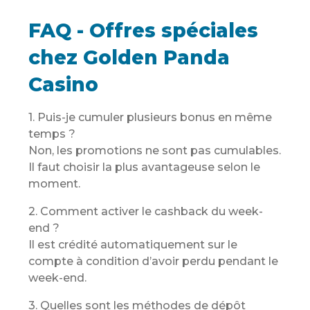
FAQ - Offres spéciales
chez Golden Panda
Casino
1. Puis-je cumuler plusieurs bonus en même
temps ?
Non, les promotions ne sont pas cumulables.
Il faut choisir la plus avantageuse selon le
moment.
2. Comment activer le cashback du week-
end ?
Il est crédité automatiquement sur le
compte à condition d’avoir perdu pendant le
week-end.
3. Quelles sont les méthodes de dépôt