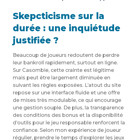
Skepcticisme sur la
durée : une inquiétude
justifiée ?
Beaucoup de joueurs redoutent de perdre
leur bankroll rapidement, surtout en ligne.
Sur Casombie, cette crainte est légitime
mais peut être largement diminuée en
suivant les règles exposées. L’atout du site
repose sur une interface fluide et une offre
de mises très modulable, ce qui encourage
une gestion souple. De plus, la transparence
des conditions des bonus et la disponibilité
d’outils pour le jeu responsable renforcent la
confiance. Selon mon expérience de joueur
régulier, prendre le temps d’explorer les jeux