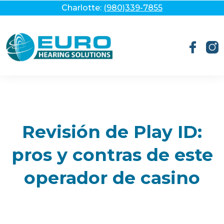
Charlotte:
(980)339-7855
Revisión de Play ID:
pros y contras de este
operador de casino