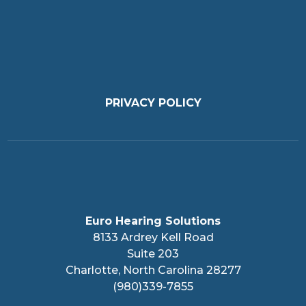
PRIVACY POLICY
Euro Hearing Solutions
8133 Ardrey Kell Road
Suite 203
Charlotte, North Carolina 28277
(980)339-7855