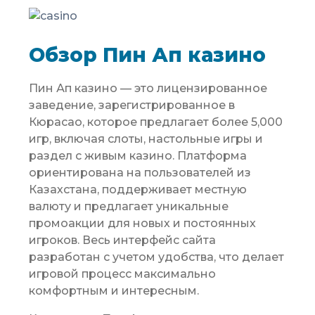
Обзор Пин Ап казино
Пин Ап казино — это лицензированное
заведение, зарегистрированное в
Кюрасао, которое предлагает более 5,000
игр, включая слоты, настольные игры и
раздел с живым казино. Платформа
ориентирована на пользователей из
Казахстана, поддерживает местную
валюту и предлагает уникальные
промоакции для новых и постоянных
игроков. Весь интерфейс сайта
разработан с учетом удобства, что делает
игровой процесс максимально
комфортным и интересным.