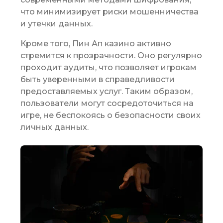
что минимизирует риски мошенничества
и утечки данных.
Кроме того, Пин Ап казино активно
стремится к прозрачности. Оно регулярно
проходит аудиты, что позволяет игрокам
быть уверенными в справедливости
предоставляемых услуг. Таким образом,
пользователи могут сосредоточиться на
игре, не беспокоясь о безопасности своих
личных данных.