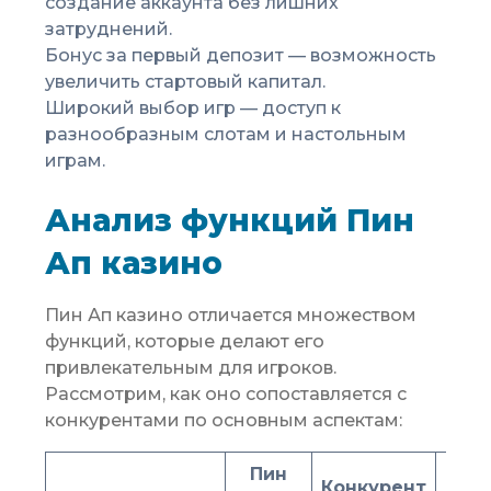
создание аккаунта без лишних
затруднений.
Бонус за первый депозит — возможность
увеличить стартовый капитал.
Широкий выбор игр — доступ к
разнообразным слотам и настольным
играм.
Анализ функций Пин
Ап казино
Пин Ап казино отличается множеством
функций, которые делают его
привлекательным для игроков.
Рассмотрим, как оно сопоставляется с
конкурентами по основным аспектам:
Пин
Конкурент
Кон