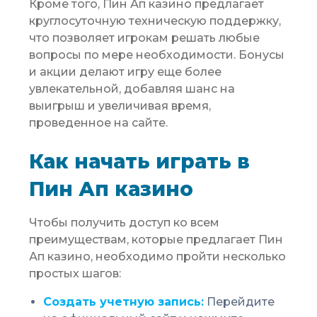
Кроме того, Пин Ап казино предлагает
круглосуточную техническую поддержку,
что позволяет игрокам решать любые
вопросы по мере необходимости. Бонусы
и акции делают игру еще более
увлекательной, добавляя шанс на
выигрыш и увеличивая время,
проведенное на сайте.
Как начать играть в
Пин Ап казино
Чтобы получить доступ ко всем
преимуществам, которые предлагает Пин
Ап казино, необходимо пройти несколько
простых шагов:
Создать учетную запись:
Перейдите