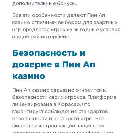
дополнительные бонусы.
Все эти особенности делают Пин Ап
казино отличным выбором для азартных
игр, предлагая игрокам выгодные условия
и удобный интерфейс.
Безопасность и
доверие в Пин Ап
казино
Пин Ап казино серьезно относится к
безопасности своих игроков. Платформа
лицензирована в Кюрасао, что
гарантирует соблюдение стандартов
безопасности и честности игры. Все
финансовые транзакции защищены
современными методами шифрования,