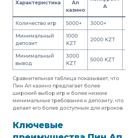
Характеристика
Ап
A
казино
Количество игр
5000+
3000+
2500
Минимальный
1000
2000 KZT
1500
депозит
KZT
Минимальный
3000
5000 KZT
4000
вывод
KZT
Сравнительная таблица показывает, что
Пин Ап казино предлагает более
широкий выбор игр и более низкие
минимальные требования к депозиту, что
делает его более доступным для игроков.
Ключевые
преимущества Пин Ап