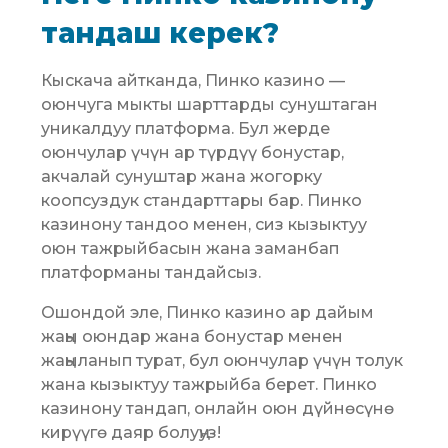
тандаш керек?
Кыскача айтканда, Пинко казино —
оюнчуга мыкты шарттарды сунуштаган
уникалдуу платформа. Бул жерде
оюнчулар үчүн ар түрдүү бонустар,
акчалай сунуштар жана жогорку
коопсуздук стандарттары бар. Пинко
казинону тандоо менен, сиз кызыктуу
оюн тажрыйбасын жана заманбап
платформаны тандайсыз.
Ошондой эле, Пинко казино ар дайым
жаңы оюндар жана бонустар менен
жаңыланып турат, бул оюнчулар үчүн толук
жана кызыктуу тажрыйба берет. Пинко
казинону тандап, онлайн оюн дүйнөсүнө
кирүүгө даяр болуңуз!