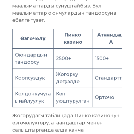
маалыматтарды сунуштайбыз. Бул
маалыматтар оюнчулардын тандоосуна
өбөлгө түзөт.
Пинко
Атаандаш
Өзгөчөлүк
казино
A
Оюндардын
2500+
1500+
тандоосу
Жогорку
Коопсуздук
Стандарттуу
деңгээлде
Колдонуучуга
Көп
Орточо
ыңгайлуулук
уюштурулган
Жогорудагы таблицада Пинко казинонун
өзгөчөлүктөрү, атаандаштар менен
салыштырганда алда канча