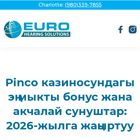
Charlotte:
(980)339-7855
Pinco казиносундагы
эң мыкты бонус жана
акчалай сунуштар:
2026-жылга жаңыртуу