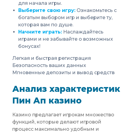
для начала игры.
Выберите свою игру:
Ознакомьтесь с
богатым выбором игр и выберите ту,
которая вам по душе.
Начните играть:
Наслаждайтесь
играми и не забывайте о возможных
бонусах!
Легкая и быстрая регистрация
Безопасность ваших данных
Мгновенные депозиты и вывод средств
Анализ характеристик
Пин Ап казино
Казино предлагает игрокам множество
функций, которые делают игровой
процесс максимально удобным и