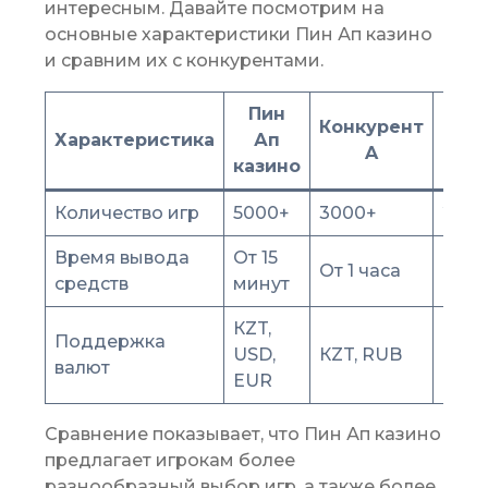
интересным. Давайте посмотрим на
основные характеристики Пин Ап казино
и сравним их с конкурентами.
Пин
Конкурент
Кон
Характеристика
Ап
A
казино
Количество игр
5000+
3000+
2500
Время вывода
От 15
От 3
От 1 часа
средств
минут
мину
КZT,
Поддержка
USD,
КZT, RUB
USD,
валют
EUR
Сравнение показывает, что Пин Ап казино
предлагает игрокам более
разнообразный выбор игр, а также более