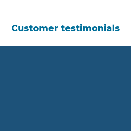
Customer testimonials