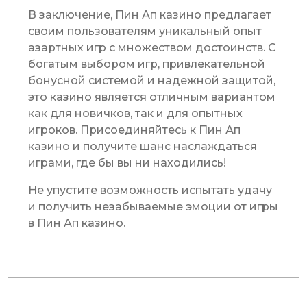
В заключение, Пин Ап казино предлагает
своим пользователям уникальный опыт
азартных игр с множеством достоинств. С
богатым выбором игр, привлекательной
бонусной системой и надежной защитой,
это казино является отличным вариантом
как для новичков, так и для опытных
игроков. Присоединяйтесь к Пин Ап
казино и получите шанс наслаждаться
играми, где бы вы ни находились!
Не упустите возможность испытать удачу
и получить незабываемые эмоции от игры
в Пин Ап казино.