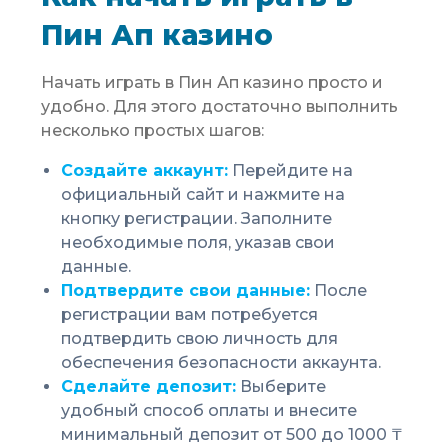
Пин Ап казино
Начать играть в Пин Ап казино просто и
удобно. Для этого достаточно выполнить
несколько простых шагов:
Создайте аккаунт:
Перейдите на
официальный сайт и нажмите на
кнопку регистрации. Заполните
необходимые поля, указав свои
данные.
Подтвердите свои данные:
После
регистрации вам потребуется
подтвердить свою личность для
обеспечения безопасности аккаунта.
Сделайте депозит:
Выберите
удобный способ оплаты и внесите
минимальный депозит от 500 до 1000 ₸