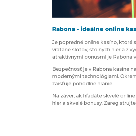
Rabona - ideálne online kas
Je popredné online kasíno, ktoré 
vrátane slotov, stolných hier a ž
atraktívnymi bonusmi je Rabona vyn
Bezpečnosť je v Rabona kasíne na 
modernými technológiami. Okrem 
zaisťuje pohodlné hranie.
Na záver, ak hľadáte skvelé online
hier a skvelé bonusy. Zaregistrujt