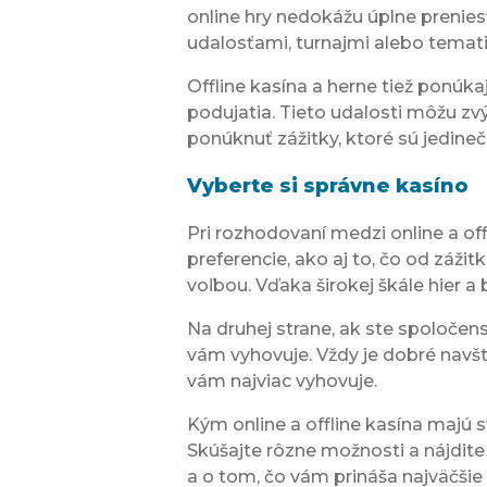
online hry nedokážu úplne prenies
udalosťami, turnajmi alebo tematic
Offline kasína a herne tiež ponúka
podujatia. Tieto udalosti môžu zv
ponúknuť zážitky, ktoré sú jedineč
Vyberte si správne kasíno
Pri rozhodovaní medzi online a off
preferencie, ako aj to, čo od zážit
voľbou. Vďaka širokej škále hier
Na druhej strane, ak ste spoločens
vám vyhovuje. Vždy je dobré navšt
vám najviac vyhovuje.
Kým online a offline kasína majú 
Skúšajte rôzne možnosti a nájdite
a o tom, čo vám prináša najväčšie