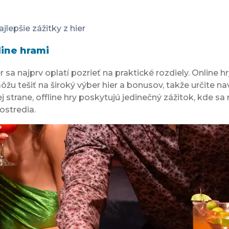
jlepšie zážitky z hier
line hrami
er sa najprv oplatí pozrieť na praktické rozdiely. Online 
ôžu tešiť na široký výber hier a bonusov, takže určite na
 strane, offline hry poskytujú jedinečný zážitok, kde sa 
ostredia.