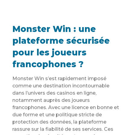
Monster Win : une
plateforme sécurisée
pour les joueurs
francophones ?
Monster Win s’est rapidement imposé
comme une destination incontournable
dans l’univers des casinos en ligne,
notamment auprès des joueurs
francophones. Avec une licence en bonne et
due forme et une politique stricte de
protection des données, la plateforme
rassure sur la fiabilité de ses services. Ces