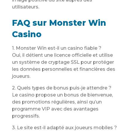
utilisateurs.
FAQ sur Monster Win
Casino
1. Monster Win est-il un casino fiable ?
Oui, il détient une licence officielle et utilise
un système de cryptage SSL pour protéger
les données personnelles et financières des
joueurs.
2. Quels types de bonus puis-je attendre ?
Le casino propose un bonus de bienvenue,
des promotions régulières, ainsi qu’un
programme VIP avec des avantages
progressifs.
3. Le site est-il adapté aux joueurs mobiles ?