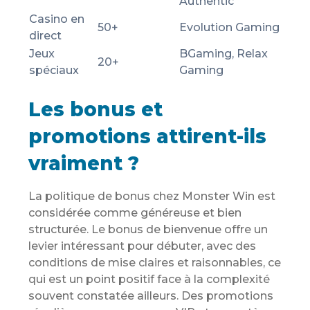
Authentic
Casino en
50+
Evolution Gaming
direct
Jeux
BGaming, Relax
20+
spéciaux
Gaming
Les bonus et
promotions attirent-ils
vraiment ?
La politique de bonus chez Monster Win est
considérée comme généreuse et bien
structurée. Le bonus de bienvenue offre un
levier intéressant pour débuter, avec des
conditions de mise claires et raisonnables, ce
qui est un point positif face à la complexité
souvent constatée ailleurs. Des promotions