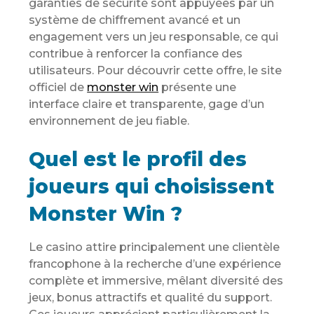
garanties de sécurité sont appuyées par un
système de chiffrement avancé et un
engagement vers un jeu responsable, ce qui
contribue à renforcer la confiance des
utilisateurs. Pour découvrir cette offre, le site
officiel de
monster win
présente une
interface claire et transparente, gage d’un
environnement de jeu fiable.
Quel est le profil des
joueurs qui choisissent
Monster Win ?
Le casino attire principalement une clientèle
francophone à la recherche d’une expérience
complète et immersive, mêlant diversité des
jeux, bonus attractifs et qualité du support.