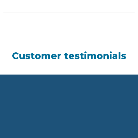
Customer testimonials