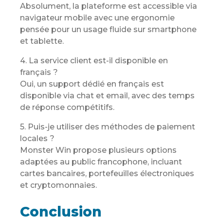
Absolument, la plateforme est accessible via
navigateur mobile avec une ergonomie
pensée pour un usage fluide sur smartphone
et tablette.
4. La service client est-il disponible en
français ?
Oui, un support dédié en français est
disponible via chat et email, avec des temps
de réponse compétitifs.
5. Puis-je utiliser des méthodes de paiement
locales ?
Monster Win propose plusieurs options
adaptées au public francophone, incluant
cartes bancaires, portefeuilles électroniques
et cryptomonnaies.
Conclusion