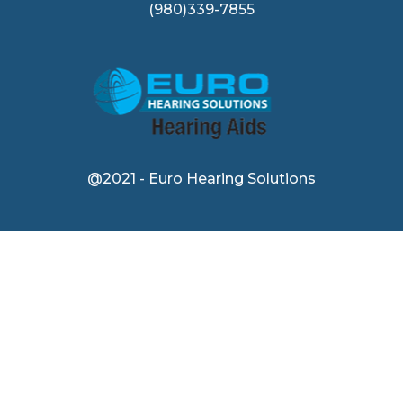
(980)339-7855
@2021 - Euro Hearing Solutions