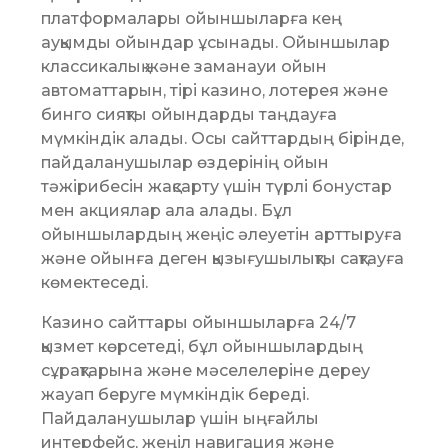
платформалары ойыншыларға кең
ауқымды ойындар ұсынады. Ойыншылар
классикалық және заманауи ойын
автоматтарын, тірі казино, лотерея және
бинго сияқты ойындарды таңдауға
мүмкіндік алады. Осы сайттардың бірінде,
пайдаланушылар өздерінің ойын
тәжірибесін жақсарту үшін түрлі бонустар
мен акциялар ала алады. Бұл
ойыншылардың жеңіс әлеуетін арттыруға
және ойынға деген қызығушылықты сақтауға
көмектеседі.
Казино сайттары ойыншыларға 24/7
қызмет көрсетеді, бұл ойыншылардың
сұрақтарына және мәселелеріне дереу
жауап беруге мүмкіндік береді.
Пайдаланушылар үшін ыңғайлы
интерфейс, жеңіл навигация және