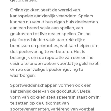
gevorderden.
Online gokken heeft de wereld van
kansspelen aanzienlijk veranderd. Spelers
kunnen nu vanuit hun eigen huis deelnemen
aan een breed scala aan spellen, van
gokkasten tot live dealer spellen. Online
platforms bieden vaak aantrekkelijke
bonussen en promoties, wat kan helpen om
de speelervaring te verbeteren. Het is
belangrijk om de reputatie van een online
casino te onderzoeken voordat je geld inzet,
om zo een veilige speelomgeving te
waarborgen.
Sportweddenschappen vormen ook een
aanzienlijk deel van de gokcultuur. Deze
vorm van gokken stelt spelers in staat om in
te zetten op de uitkomst van
sportevenementen, variërend van voetbal