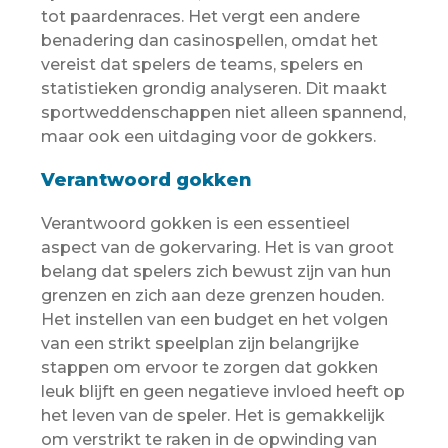
tot paardenraces. Het vergt een andere
benadering dan casinospellen, omdat het
vereist dat spelers de teams, spelers en
statistieken grondig analyseren. Dit maakt
sportweddenschappen niet alleen spannend,
maar ook een uitdaging voor de gokkers.
Verantwoord gokken
Verantwoord gokken is een essentieel
aspect van de gokervaring. Het is van groot
belang dat spelers zich bewust zijn van hun
grenzen en zich aan deze grenzen houden.
Het instellen van een budget en het volgen
van een strikt speelplan zijn belangrijke
stappen om ervoor te zorgen dat gokken
leuk blijft en geen negatieve invloed heeft op
het leven van de speler. Het is gemakkelijk
om verstrikt te raken in de opwinding van