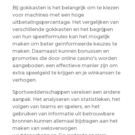
Bij gokkasten is het belangrijk om te kiezen
voor machines met een hoge
uitbetalingspercentage. Het vergelijken van
verschillende gokkasten en het begrijpen
van hun speelformules kan het mogelijk
maken om beter geïnformeerde keuzes te
maken. Daarnaast kunnen bonussen en
promoties die door online casino's worden
aangeboden, een effectieve manier zijn om
extra speelgeld te krijgen en je winkansen te
verhogen.
Sportweddenschappen vereisen een andere
aanpak. Het analyseren van statistieken, het
volgen van teams en spelers, en het
gebruiken van informatie uit betrouwbare
bronnen kunnen allemaal bijdragen aan het
maken van weloverwogen