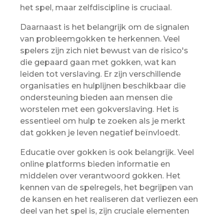
het spel, maar zelfdiscipline is cruciaal.
Daarnaast is het belangrijk om de signalen
van probleemgokken te herkennen. Veel
spelers zijn zich niet bewust van de risico's
die gepaard gaan met gokken, wat kan
leiden tot verslaving. Er zijn verschillende
organisaties en hulplijnen beschikbaar die
ondersteuning bieden aan mensen die
worstelen met een gokverslaving. Het is
essentieel om hulp te zoeken als je merkt
dat gokken je leven negatief beïnvloedt.
Educatie over gokken is ook belangrijk. Veel
online platforms bieden informatie en
middelen over verantwoord gokken. Het
kennen van de spelregels, het begrijpen van
de kansen en het realiseren dat verliezen een
deel van het spel is, zijn cruciale elementen