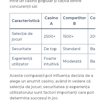
între un casino popular și câțiva dintre
concurenții săi:
Casino
Competitor
Compet
Caracteristică
A
B
C
Selecție de
2500+
1500+
2000+
jocuri
Securitate
De top
Standard
Basic
Experiență
Foarte
Moderată
Basic
utilizator
intuitivă
Aceste comparații pot influența decizia de a
alege un anumit casino, având în vedere că
selecția de jocuri, securitatea și experiența
utilizatorului sunt factori importanți care pot
determina succesul în joc.