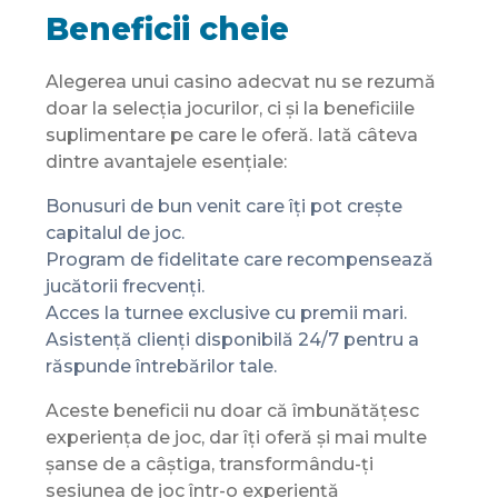
Beneficii cheie
Alegerea unui casino adecvat nu se rezumă
doar la selecția jocurilor, ci și la beneficiile
suplimentare pe care le oferă. Iată câteva
dintre avantajele esențiale:
Bonusuri de bun venit care îți pot crește
capitalul de joc.
Program de fidelitate care recompensează
jucătorii frecvenți.
Acces la turnee exclusive cu premii mari.
Asistență clienți disponibilă 24/7 pentru a
răspunde întrebărilor tale.
Aceste beneficii nu doar că îmbunătățesc
experiența de joc, dar îți oferă și mai multe
șanse de a câștiga, transformându-ți
sesiunea de joc într-o experiență