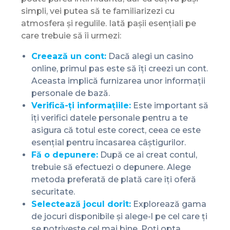
simpli, vei putea să te familiarizezi cu
atmosfera și regulile. Iată pașii esențiali pe
care trebuie să îi urmezi:
Creează un cont:
Dacă alegi un casino
online, primul pas este să îți creezi un cont.
Aceasta implică furnizarea unor informații
personale de bază.
Verifică-ți informațiile:
Este important să
îți verifici datele personale pentru a te
asigura că totul este corect, ceea ce este
esențial pentru încasarea câștigurilor.
Fă o depunere:
După ce ai creat contul,
trebuie să efectuezi o depunere. Alege
metoda preferată de plată care îți oferă
securitate.
Selectează jocul dorit:
Explorează gama
de jocuri disponibile și alege-l pe cel care ți
se potrivește cel mai bine. Poți opta