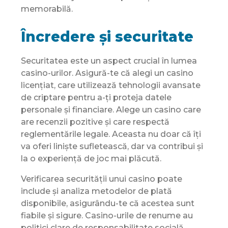
memorabilă.
Încredere și securitate
Securitatea este un aspect crucial în lumea
casino-urilor. Asigură-te că alegi un casino
licențiat, care utilizează tehnologii avansate
de criptare pentru a-ți proteja datele
personale și financiare. Alege un casino care
are recenzii pozitive și care respectă
reglementările legale. Aceasta nu doar că îți
va oferi liniște sufletească, dar va contribui și
la o experiență de joc mai plăcută.
Verificarea securității unui casino poate
include și analiza metodelor de plată
disponibile, asigurându-te că acestea sunt
fiabile și sigure. Casino-urile de renume au
politici clare de responsabilitate socială,