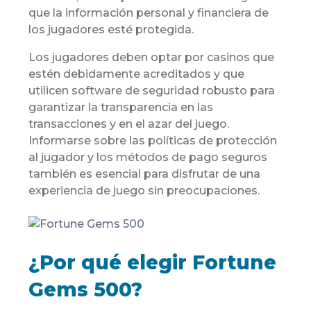
que la información personal y financiera de
los jugadores esté protegida.
Los jugadores deben optar por casinos que
estén debidamente acreditados y que
utilicen software de seguridad robusto para
garantizar la transparencia en las
transacciones y en el azar del juego.
Informarse sobre las políticas de protección
al jugador y los métodos de pago seguros
también es esencial para disfrutar de una
experiencia de juego sin preocupaciones.
¿Por qué elegir Fortune
Gems 500?