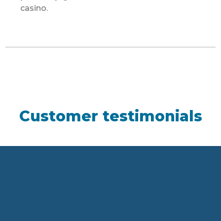
casino.
Customer testimonials