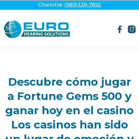
Charlotte:
(980)339-7855
Descubre cómo jugar
a Fortune Gems 500 y
ganar hoy en el casino
Los casinos han sido
un lugar de emoción y