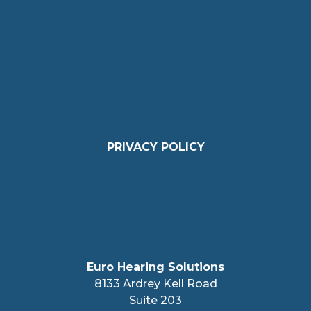
PRIVACY POLICY
Euro Hearing Solutions
8133 Ardrey Kell Road
Suite 203