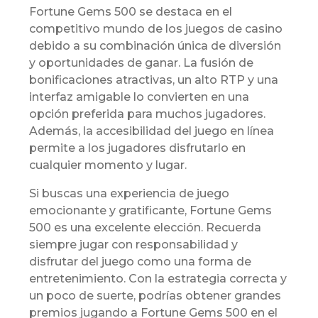
Fortune Gems 500 se destaca en el
competitivo mundo de los juegos de casino
debido a su combinación única de diversión
y oportunidades de ganar. La fusión de
bonificaciones atractivas, un alto RTP y una
interfaz amigable lo convierten en una
opción preferida para muchos jugadores.
Además, la accesibilidad del juego en línea
permite a los jugadores disfrutarlo en
cualquier momento y lugar.
Si buscas una experiencia de juego
emocionante y gratificante, Fortune Gems
500 es una excelente elección. Recuerda
siempre jugar con responsabilidad y
disfrutar del juego como una forma de
entretenimiento. Con la estrategia correcta y
un poco de suerte, podrías obtener grandes
premios jugando a Fortune Gems 500 en el