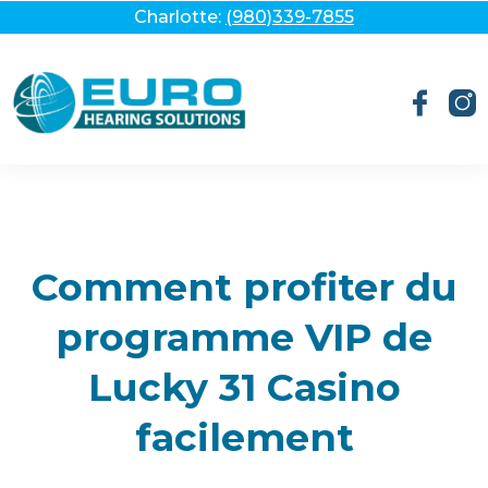
Charlotte:
(980)339-7855
Comment profiter du
programme VIP de
Lucky 31 Casino
facilement