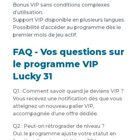
Bonus VIP sans conditions complexes
d’utilisation.
Support VIP disponible en plusieurs langues.
Possibilité d’accéder au programme dès le
premier mois de jeu actif.
FAQ - Vos questions sur
le programme VIP
Lucky 31
Q1 : Comment savoir quand je deviens VIP ?
Vous recevez une notification dès que vous
atteignez un nouveau palier VIP,
accompagnée d’une offre dédiée.
Q2 : Peut-on rétrograder de niveau ?
Oui, le programme ajuste votre statut en