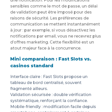
une notification. Pour les modifications
sensibles comme le mot de passe, un délai
de validation peut être imposé pour des
raisons de sécurité. Les préférences de
communication se mettent instantanément
à jour : par exemple, si vous désactivez les
notifications par email, vous ne recevrez plus
d’offres marketing. Cette flexibilité est un
atout majeur face à la concurrence.
Mini comparaison : Fast Slots vs.
casinos standard
Interface claire : Fast Slots propose un
tableau de bord centralisé, souvent
fragmenté ailleurs.
Validation sécurisée : double vérification
systématique, renforçant la confiance.
Mobile-friendly : modification facile depuis