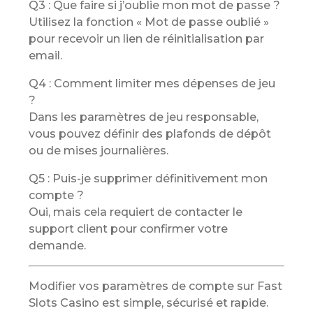
Q3 : Que faire si j’oublie mon mot de passe ?
Utilisez la fonction « Mot de passe oublié »
pour recevoir un lien de réinitialisation par
email.
Q4 : Comment limiter mes dépenses de jeu
?
Dans les paramètres de jeu responsable,
vous pouvez définir des plafonds de dépôt
ou de mises journalières.
Q5 : Puis-je supprimer définitivement mon
compte ?
Oui, mais cela requiert de contacter le
support client pour confirmer votre
demande.
Modifier vos paramètres de compte sur Fast
Slots Casino est simple, sécurisé et rapide.