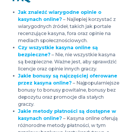
Jak znaleźć wiarygodne opinie o
kasynach online?
– Najlepiej korzystać z
wiarygodnych źródeł, takich jak portale
recenzujące kasyna, fora oraz opinie na
mediach społecznościowych.
Czy wszystkie kasyna online są
bezpieczne?
– Nie, nie wszystkie kasyna
są bezpieczne. Ważne jest, aby sprawdzić
licencje oraz opinie innych graczy.
Jakie bonusy są najczęściej oferowane
przez kasyna online?
– Najpopularniejsze
bonusy to bonusy powitalne, bonusy bez
depozytu oraz promocje dla stałych
graczy.
Jakie metody płatności są dostępne w
kasynach online?
– Kasyna online oferują
różnorodne metody płatności, w tym