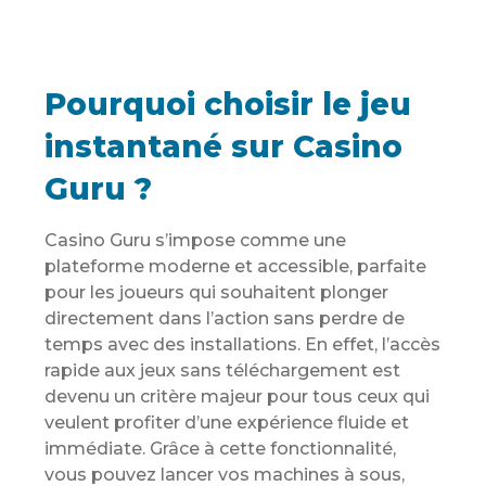
Pourquoi choisir le jeu
instantané sur Casino
Guru ?
Casino Guru s’impose comme une
plateforme moderne et accessible, parfaite
pour les joueurs qui souhaitent plonger
directement dans l’action sans perdre de
temps avec des installations. En effet, l’accès
rapide aux jeux sans téléchargement est
devenu un critère majeur pour tous ceux qui
veulent profiter d’une expérience fluide et
immédiate. Grâce à cette fonctionnalité,
vous pouvez lancer vos machines à sous,