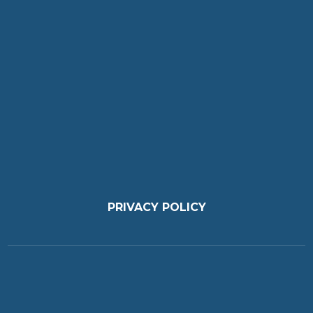
PRIVACY POLICY