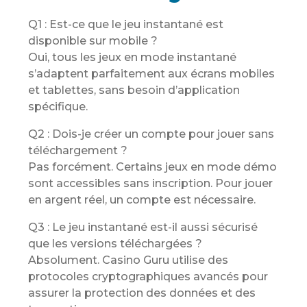
Q1 : Est-ce que le jeu instantané est
disponible sur mobile ?
Oui, tous les jeux en mode instantané
s’adaptent parfaitement aux écrans mobiles
et tablettes, sans besoin d’application
spécifique.
Q2 : Dois-je créer un compte pour jouer sans
téléchargement ?
Pas forcément. Certains jeux en mode démo
sont accessibles sans inscription. Pour jouer
en argent réel, un compte est nécessaire.
Q3 : Le jeu instantané est-il aussi sécurisé
que les versions téléchargées ?
Absolument. Casino Guru utilise des
protocoles cryptographiques avancés pour
assurer la protection des données et des