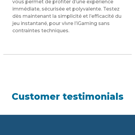
vous permet de profiter d’une expérience
immédiate, sécurisée et polyvalente. Testez
dès maintenant la simplicité et l’efficacité du
jeu instantané, pour vivre l’iGaming sans
contraintes techniques.
Customer testimonials