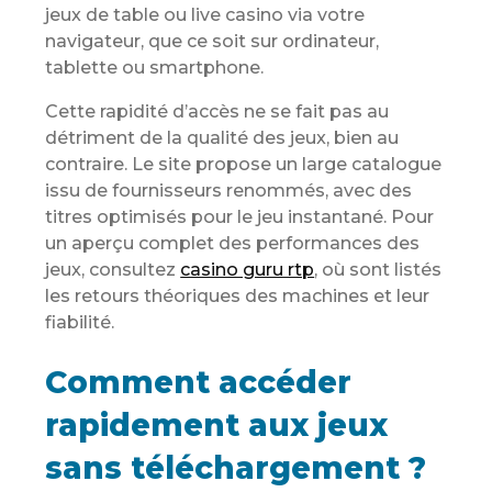
jeux de table ou live casino via votre
navigateur, que ce soit sur ordinateur,
tablette ou smartphone.
Cette rapidité d’accès ne se fait pas au
détriment de la qualité des jeux, bien au
contraire. Le site propose un large catalogue
issu de fournisseurs renommés, avec des
titres optimisés pour le jeu instantané. Pour
un aperçu complet des performances des
jeux, consultez
casino guru rtp
, où sont listés
les retours théoriques des machines et leur
fiabilité.
Comment accéder
rapidement aux jeux
sans téléchargement ?