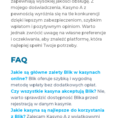
zapewniają wysokiej jakości obsługę. Z
mojego doświadczenia, Kasyno A z
pewnością wyróżnia się na tle konkurencji
dzięki lepszym zabezpieczeniom, szybkim
wpłatom i pozytywnym opiniom. Warto
jednak zwrócić uwagę na własne preferencje
i oczekiwania, aby znaleźć platformę, która
najlepiej spełni Twoje potrzeby.
FAQ
Jakie są główne zalety Blik w kasynach
online?
Blik oferuje szybką i wygodną
metodę wpłaty bez dodatkowych opłat.
Czy wszystkie kasyna akceptują Blik?
Nie,
warto sprawdzić dostępność Blika przed
rejestracją w danym kasynie.
Jakie kasyna są najlepsze do korzystania
z Blik?
Zalecam Kasyno A z wyjątkowymi