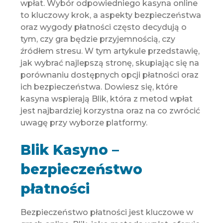
wpłat. Wybór odpowiedniego kasyna online
to kluczowy krok, a aspekty bezpieczeństwa
oraz wygody płatności często decydują o
tym, czy gra będzie przyjemnością, czy
źródłem stresu. W tym artykule przedstawię,
jak wybrać najlepszą stronę, skupiając się na
porównaniu dostępnych opcji płatności oraz
ich bezpieczeństwa. Dowiesz się, które
kasyna wspierają Blik, która z metod wpłat
jest najbardziej korzystna oraz na co zwrócić
uwagę przy wyborze platformy.
Blik Kasyno –
bezpieczeństwo
płatności
Bezpieczeństwo płatności jest kluczowe w