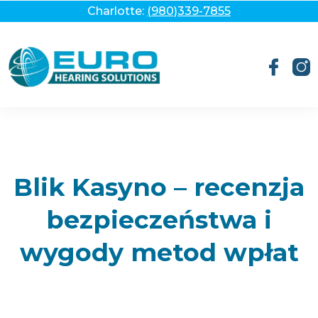
Charlotte:
(980)339-7855
Blik Kasyno – recenzja
bezpieczeństwa i
wygody metod wpłat