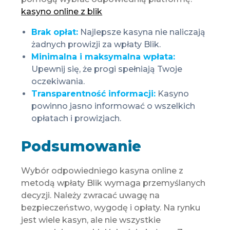
kasyno online z blik
Brak opłat:
Najlepsze kasyna nie naliczają
żadnych prowizji za wpłaty Blik.
Minimalna i maksymalna wpłata:
Upewnij się, że progi spełniają Twoje
oczekiwania.
Transparentność informacji:
Kasyno
powinno jasno informować o wszelkich
opłatach i prowizjach.
Podsumowanie
Wybór odpowiedniego kasyna online z
metodą wpłaty Blik wymaga przemyślanych
decyzji. Należy zwracać uwagę na
bezpieczeństwo, wygodę i opłaty. Na rynku
jest wiele kasyn, ale nie wszystkie