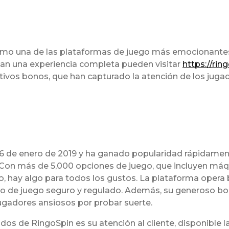
mo una de las plataformas de juego más emocionantes
can una experiencia completa pueden visitar
https://rin
ctivos bonos, que han capturado la atención de los juga
26 de enero de 2019 y ha ganado popularidad rápidament
. Con más de 5,000 opciones de juego, que incluyen má
, hay algo para todos los gustos. La plataforma opera b
no de juego seguro y regulado. Además, su generoso bo
jugadores ansiosos por probar suerte.
 de RingoSpin es su atención al cliente, disponible las 