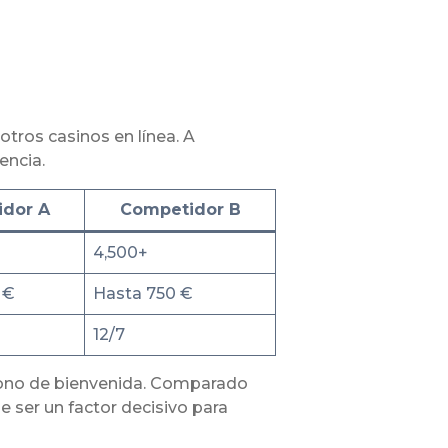
otros casinos en línea. A
encia.
dor A
Competidor B
4,500+
 €
Hasta 750 €
M
12/7
bono de bienvenida. Comparado
 ser un factor decisivo para