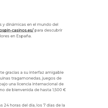
 y dinámicas en el mundo del
gospin-casinos.es/
para descubrir
dores en España.
e gracias a su interfaz amigable
quinas tragamonedas, juegos de
ajo una licencia internacional de
no de bienvenida de hasta 1,500 €
24 horas del día, los 7 días de la