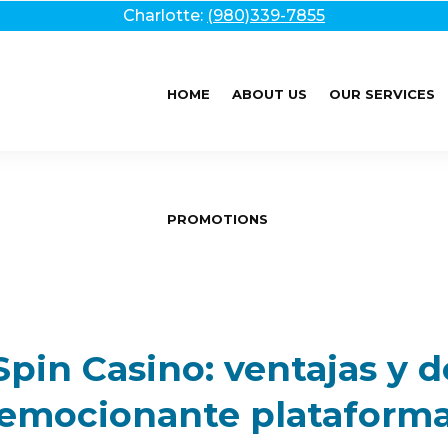
Charlotte:
(980)339-7855
HOME
ABOUT US
OUR SERVICES
PROMOTIONS
Spin Casino: ventajas y d
emocionante plataform