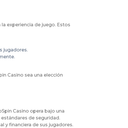
la experiencia de juego. Estos
s jugadores.
amente.
pin Casino sea una elección
goSpin Casino opera bajo una
 y estándares de seguridad.
l y financiera de sus jugadores.