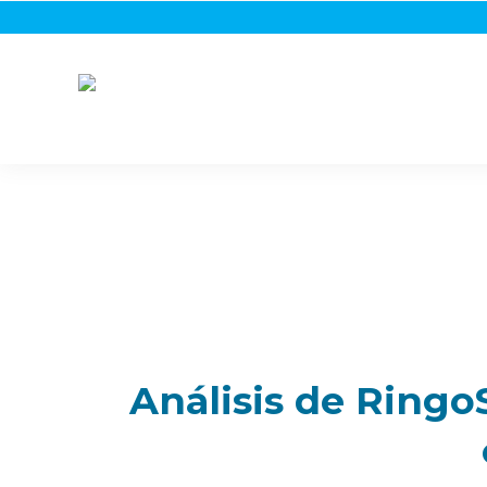
Análisis de Ringo